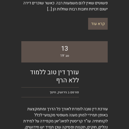
פשוטים שאין להם משמעות רבה. כאשר שוכרים דירה
ישנם זכויות וחובות רבות שחלות הן
[…]
קרא עוד
13
נוב '19
עורך דין טוב ללמוד
ללא הרף
פורסם ב
גירושין
,
חינוך
עורכת דין טובה לומדת לאורך כל הדרך ומתמקצעת
באופן תמידי למתן מענה משפטי מקצועי לכלל
לקוחותיה. עו"ד קריסטין לפאג'יאן מקפידה על למידת
נהלים, חוקים, תקנות ופסיקה שכן תמיד יש חידושים,