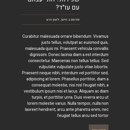
עם עו"ד?
פורסם ב
חינוך
,
לשון הרע
Curabitur malesuada ornare bibendum. Vivamus
justo tellus, volutpat ac euismod quis,
malesuada quis mi. Praesent vehicula convallis
dignissim. Donec lacinia diam a est interdum
consectetur. Maecenas non tellus tellus. Sed
vulputate vulputate justo vitae lobortis.
Praesent neque nibh, interdum vel porttitor sed,
adipiscing at lorem. Phasellus porttitor, diam a
consequat molestie, nisi nisl feugiat nibh, a
vestibulum ipsum nisi et lacus. Aliquam ac diam
turpis, et porttitor urna. Duis viverra arcu ut
lorem molestie varius. Nulla tempor, nulla non
laoreet hendrerit, arcu ante pharetra enim, nec
feugiat tellus arcu sed tortor.