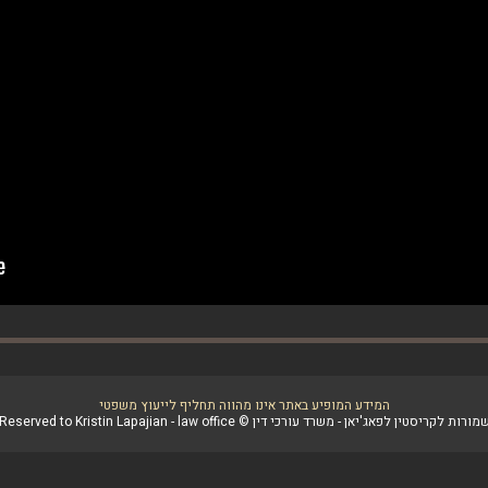
המידע המופיע באתר אינו מהווה תחליף לייעוץ משפטי
סטין לפאג'יאן - משרד עורכי דין © All Rights Reserved to Kristin Lapajian - law office