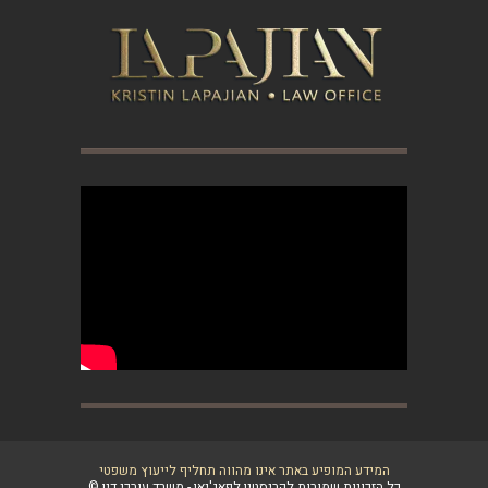
המידע המופיע באתר אינו מהווה תחליף לייעוץ משפטי
כל הזכויות שמורות לקריסטין לפאג'יאן - משרד עורכי דין ©