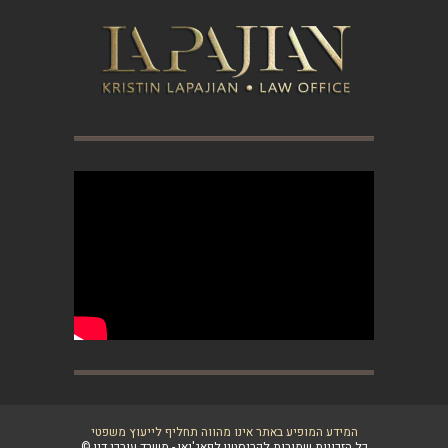
המידע המופיע באתר אינו מהווה תחליף לייעוץ משפטי
כל הזכויות שמורות לקריסטין לפאג'יאן - משרד עורכי דין ©